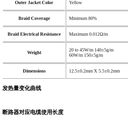
Outer Jacket Color
Yellow
Braid Coverage
Minimum 80%
Braid Electrical Resistance
Maximum 0.012Ω/m
20 to 45W/m 140±5g/m
Weight
60W/m 150±5g/m
Dimensions
12.5±0.2mm X 5.5±0.2mm
发热量变化曲线
断路器对应电缆使用长度