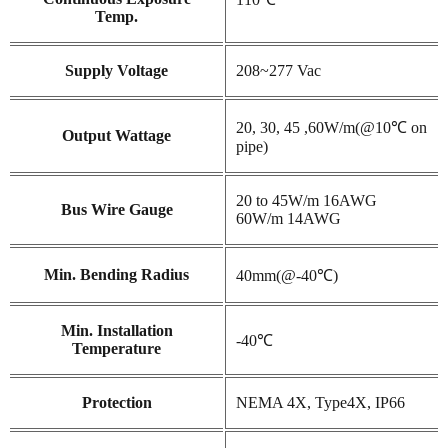
Temp.
Supply Voltage
208~277 Vac
20, 30, 45 ,60W/m(@10℃ on
Output Wattage
pipe)
20 to 45W/m 16AWG
Bus Wire Gauge
60W/m 14AWG
Min. Bending Radius
40mm(@-40℃)
Min. Installation
-40℃
Temperature
Protection
NEMA 4X, Type4X, IP66