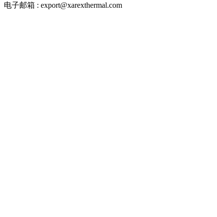
电子邮箱 : export@xarexthermal.com