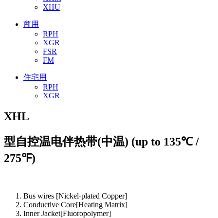
XHU
商用
RPH
XGR
FSR
FM
住宅用
RPH
XGR
XHL
型自控温电伴热带(中温) (up to 135℃ /
275℉)
Bus wires [Nickel-plated Copper]
Conductive Core[Heating Matrix]
Inner Jacket[Fluoropolymer]