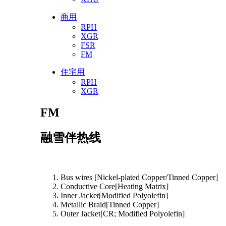
商用
RPH
XGR
FSR
FM
住宅用
RPH
XGR
FM
融雪伴热线
Bus wires [Nickel-plated Copper/Tinned Copper]
Conductive Core[Heating Matrix]
Inner Jacket[Modified Polyolefin]
Metallic Braid[Tinned Copper]
Outer Jacket[CR; Modified Polyolefin]