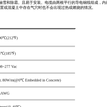
面融雪和除霜。且易于安装。电缆由两根平行的导电铜线组成，内
置或混凝土中存在气穴时也不会出现过热或燃烧的情况。
00℃(212℉)
5℃(185℉)
08~277 Vac
0, 80W/m(@0℃ Embedded in Concrete)
4AWG
0mm(@-40℃)