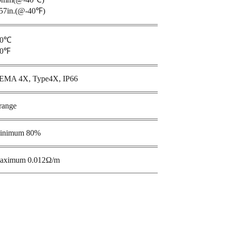
.57in.(@-40℉)
40℃
40℉
EMA 4X, Type4X, IP66
range
inimum 80%
aximum 0.012Ω/m